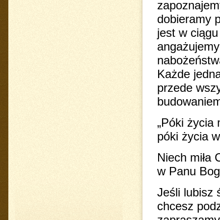
zapoznajemy 
dobieramy p
jest w ciągu
angażujemy 
nabożeństwa
Każde jednak
przede wszy
budowaniem 
„Póki życi
póki życia w
Niech miła 
w Panu Bog
Jeśli lubisz
chcesz podzi
zapraszamy