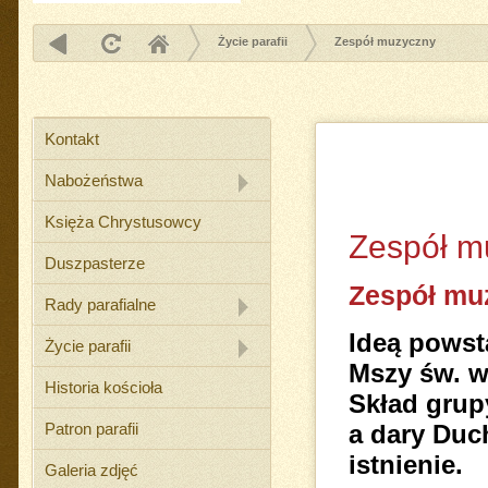
Życie parafii
Zespół muzyczny
Kontakt
Nabożeństwa
Księża Chrystusowcy
Zespół m
Duszpasterze
Zespół mu
Rady parafialne
Ideą powst
Życie parafii
Mszy św. w 
Historia kościoła
Skład grupy
Patron parafii
a dary Duc
istnienie.
Galeria zdjęć