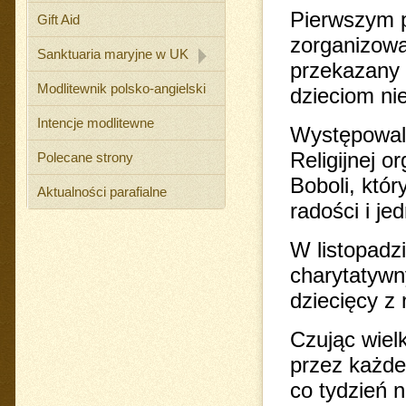
Pierwszym p
Gift Aid
zorganizowa
Sanktuaria maryjne w UK
przekazany 
Modlitewnik polsko-angielski
dzieciom ni
Intencje modlitewne
Występowali
Religijnej 
Polecane strony
Boboli, któ
Aktualności parafialne
radości i je
W listopadz
charytatywn
dziecięcy z n
Czując wiel
przez każde
co tydzień 