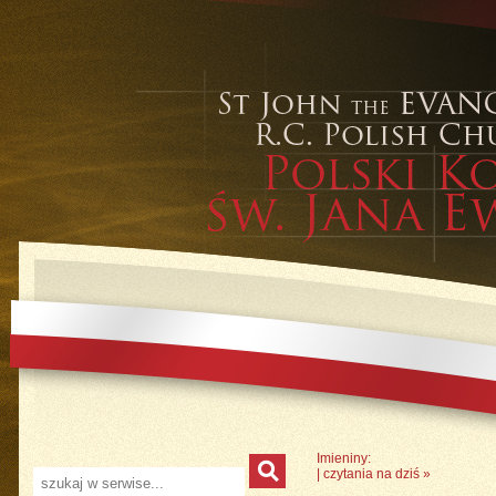
Imieniny:
|
czytania na dziś
»