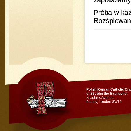
Próba w każ
Rozśpiewani
Polish Roman Catholic Ch
of St John the Evangelist
St John’s Avenue,
Putney, London SW15