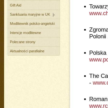
Gift Aid
Towarzy
www.ch
Sanktuaria maryjne w UK
Modlitewnik polsko-angielski
Zgromad
Intencje modlitewne
Polonii
Polecane strony
Aktualności parafialne
Polska 
www.p
The Ca
-
www.c
Roman 
www.rc