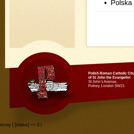
Polska
Polish Roman Catholic Ch
of St John the Evangelist
St John’s Avenue,
Putney, London SW15
Array ( [status] => 3 )