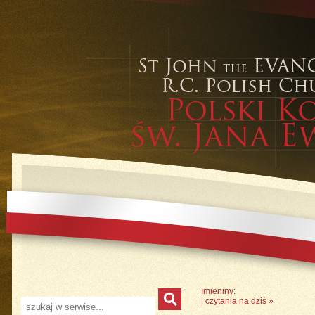
Imieniny:
|
czytania na dziś
»