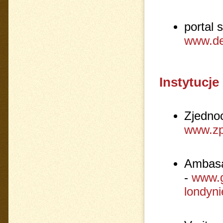
portal 
www.de
Instytucje
Zjednoc
www.zp
Ambasa
-
www.g
londyni