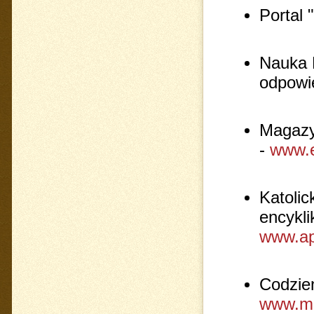
Portal 
Nauka K
odpowi
Magazyn
-
www.e
Katolic
encykli
www.apo
Codzie
www.mo