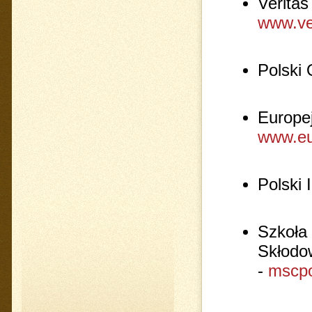
Veritas
www.ve
Polski 
Europej
www.eu
Polski 
Szkoła
Skłodo
-
mscpo