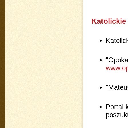
Katolickie
Katolic
"Opoka"
www.op
"Mateus
Portal 
poszuk