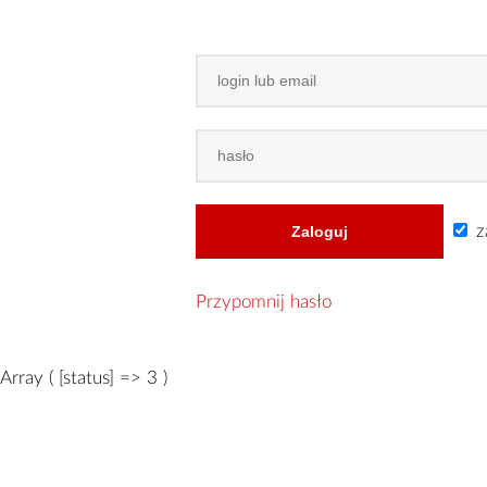
z
Przypomnij hasło
Array ( [status] => 3 )