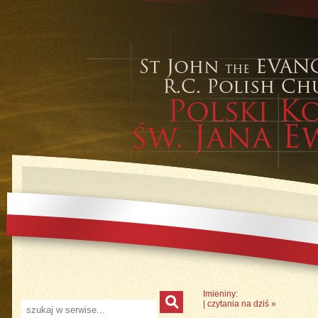
Imieniny:
|
czytania na dziś
»