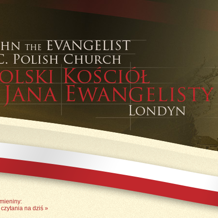
Imieniny:
czytania na dziś
»