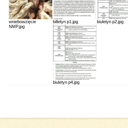
wniebowzięcie
billetyn p1.jpg
biuletyn p2.jpg
NMP.jpg
biuletyn p4.jpg