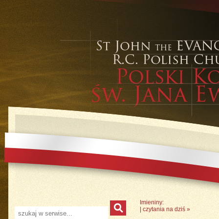
Imieniny:
|
czytania na dziś
»