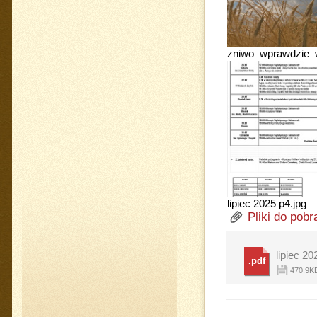
zniwo_wprawdzie_w
lipiec 2025 p4.jpg
Pliki do pobr
lipiec 20
.pdf
470.9K