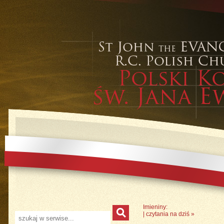
Imieniny:
|
czytania na dziś
»