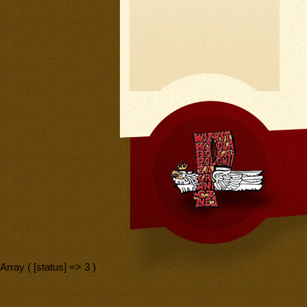
Array ( [status] => 3 )