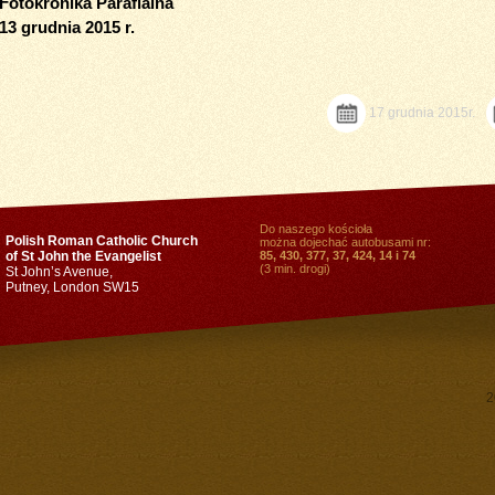
Fotokronika Parafialna
13 grudnia 2015 r.
17 grudnia 2015r.
Do naszego kościoła
Polish Roman Catholic Church
można dojechać autobusami nr:
of St John the Evangelist
85, 430, 377, 37, 424, 14 i 74
(3 min. drogi)
St John’s Avenue,
Putney, London SW15
2