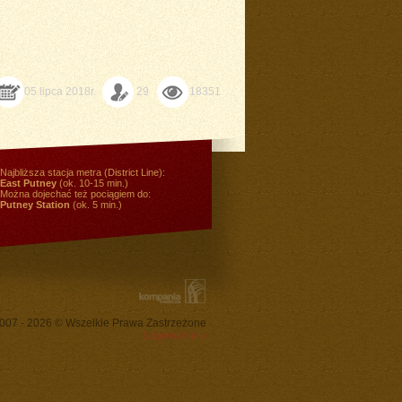
05 lipca 2018r.
29
18351
Najbliższa stacja metra (District Line):
East Putney
(ok. 10-15 min.)
Można dojechać też pociągiem do:
Putney Station
(ok. 5 min.)
007 - 2026 © Wszelkie Prawa Zastrzeżone
Logowanie »