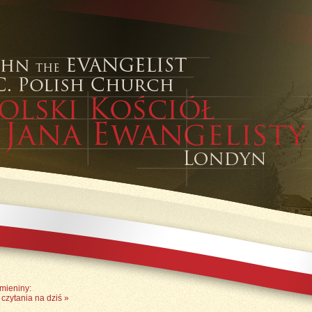
Imieniny:
czytania na dziś
»