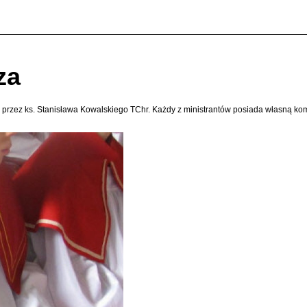
za
na przez ks. Stanisława Kowalskiego TChr. Każdy z ministrantów posiada własną komż